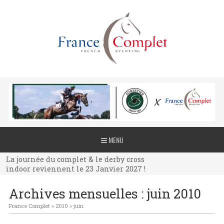
La journée du complet & le derby cross
MENU
indoor reviennent le 23 Janvier 2027 !
La journée du complet & le derby cross
indoor reviennent le 23 Janvier 2027 !
La journée du complet & le derby cross
Archives mensuelles :
juin 2010
indoor reviennent le 23 Janvier 2027 !
France Complet
»
2010
»
juin