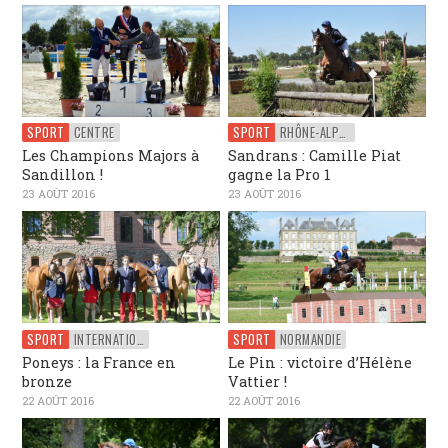
SPORT
CENTRE
SPORT
RHÔNE-ALPES
Les Champions Majors à
Sandrans : Camille Piat
Sandillon !
gagne la Pro 1
23 AOÛT 2016
23 AOÛT 2016
SPORT
INTERNATIONAL
SPORT
NORMANDIE
Poneys : la France en
Le Pin : victoire d’Hélène
bronze
Vattier !
22 AOÛT 2016
22 AOÛT 2016