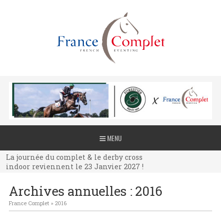
La journée du complet & le derby cross
MENU
indoor reviennent le 23 Janvier 2027 !
La journée du complet & le derby cross
indoor reviennent le 23 Janvier 2027 !
La journée du complet & le derby cross
Archives annuelles :
2016
indoor reviennent le 23 Janvier 2027 !
France Complet
»
2016