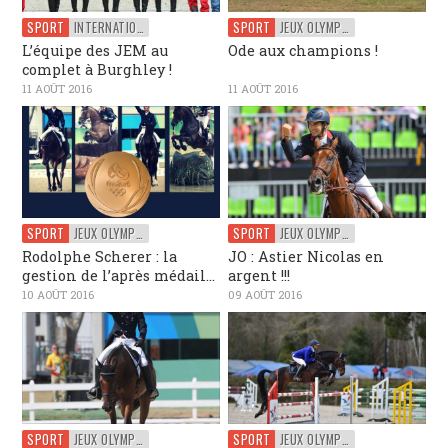
SPORT
INTERNATIONAL
SPORT
JEUX OLYMPIQUES
L’équipe des JEM au
Ode aux champions !
complet à Burghley !
11 AOÛT 2016
11 AOÛT 2016
SPORT
JEUX OLYMPIQUES
SPORT
JEUX OLYMPIQUES
Rodolphe Scherer : la
JO : Astier Nicolas en
gestion de l’après médail...
argent !!!
10 AOÛT 2016
09 AOÛT 2016
SPORT
JEUX OLYMPIQUES
SPORT
JEUX OLYMPIQUES