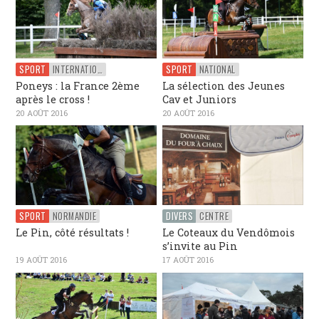
SPORT
INTERNATIONAL
SPORT
NATIONAL
Poneys : la France 2ème
La sélection des Jeunes
après le cross !
Cav et Juniors
20 AOÛT 2016
20 AOÛT 2016
SPORT
NORMANDIE
DIVERS
CENTRE
Le Pin, côté résultats !
Le Coteaux du Vendômois
s’invite au Pin
19 AOÛT 2016
17 AOÛT 2016