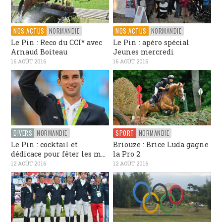
NOS ACTUS
NORMANDIE
NOS ACTUS
NORMANDIE
Le Pin : Reco du CCI* avec
Le Pin : apéro spécial
Arnaud Boiteau
Jeunes mercredi
16 AOÛT 2016
16 AOÛT 2016
DIVERS
NORMANDIE
SPORT
NORMANDIE
Le Pin : cocktail et
Briouze : Brice Luda gagne
dédicace pour fêter les m...
la Pro 2
12 AOÛT 2016
12 AOÛT 2016