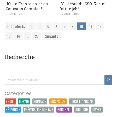
JO : la France en or en
JO : début du CSO, Karim
Concours Complet !!!
fait le job !
09 AOÛT 2016
09 AOÛT 2016
Précédents
1
...
6
7
8
9
10
11
12
13
14
...
27
Suivants
Recherche
Catégories
SPORT
ÉLEVAGE
HOMMAGE
NOS ACTUS
CIRCUIT 7 ANS AM.
PÉDAGOGIE
PRÉPARATION MENTALE
PORTRAIT
JURIDIQUE
DIVERS