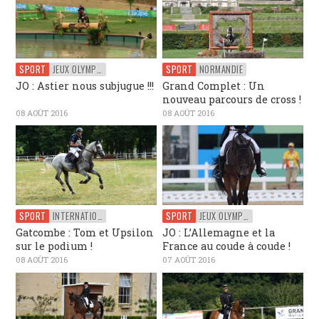
SPORT
JEUX OLYMPIQUES
SPORT
NORMANDIE
JO : Astier nous subjugue !!!
Grand Complet : Un
nouveau parcours de cross !
08 AOÛT 2016
08 AOÛT 2016
SPORT
INTERNATIONAL
SPORT
JEUX OLYMPIQUES
Gatcombe : Tom et Upsilon
JO : L’Allemagne et la
sur le podium !
France au coude à coude !
08 AOÛT 2016
07 AOÛT 2016