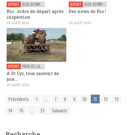
SPORT
JEUX OLYMPIQUES
SPORT
JEUX OLYMPIQUES
Rio : ordre de départ après
Des news de Rio !
inspection
05 AOÛT 2016
05 AOÛT 2016
SPORT
PAYS-DE-LA-LOIRE
A St Cyr, tous sautent de
joie….
03 AOÛT 2016
Précédents
1
...
7
8
9
10
11
12
13
14
15
...
27
Suivants
Recherche