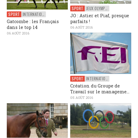
SPORT
JEUX OLYMPIQUES
SPORT
INTERNATIONAL
JO : Astier et Piaf, presque
parfaits !
Gatcombe : les Français
dans le top 14
06 AOÛT 2016
06 AOÛT 2016
SPORT
INTERNATIONAL
Création du Groupe de
Travail sur le manageme...
05 AOÛT 2016