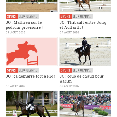
SPORT
JEUX OLYMPIQUES
SPORT
JEUX OLYMPIQUES
JO : Mathieu sur le
JO : Thibault entre Jung
podium provisoire !
et Auffarth !
07 AOÛT 2016
07 AOÛT 2016
SPORT
JEUX OLYMPIQUES
SPORT
JEUX OLYMPIQUES
JO : ça démarre fort à Rio !
JO : coup de chaud pour
Karim
06 AOÛT 2016
06 AOÛT 2016