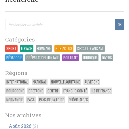
Catégories
SPORT
ÉLEVAGE
HOMMAGE
NOS ACTUS
CIRCUIT 7 ANS AM.
PÉDAGOGIE
PRÉPARATION MENTALE
PORTRAIT
JURIDIQUE
DIVERS
Régions
INTERNATIONAL
NATIONAL
NOUVELLE AQUITAINE
AUVERGNE
BOURGOGNE
BRETAGNE
CENTRE
FRANCHE-COMTÉ
ILE DE FRANCE
NORMANDIE
PACA
PAYS-DE-LA-LOIRE
RHÔNE-ALPES
Nos archives
Août 2026
(2)