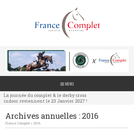
La journée du complet & le derby cross
MENU
indoor reviennent le 23 Janvier 2027 !
La journée du complet & le derby cross
indoor reviennent le 23 Janvier 2027 !
La journée du complet & le derby cross
Archives annuelles :
2016
indoor reviennent le 23 Janvier 2027 !
France Complet
»
2016