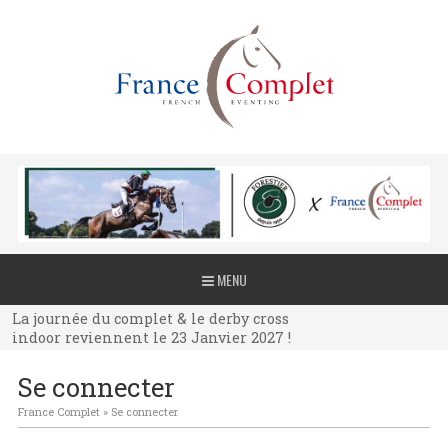
La journée du complet & le derby cross
MENU
indoor reviennent le 23 Janvier 2027 !
La journée du complet & le derby cross
indoor reviennent le 23 Janvier 2027 !
La journée du complet & le derby cross
Se connecter
indoor reviennent le 23 Janvier 2027 !
France Complet
»
Se connecter