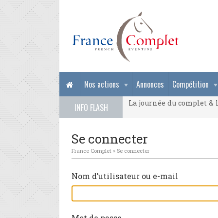
La journée du complet & l
Nos actions
Annonces
Compétition
La journée du complet & l
INFO FLASH
La journée du complet & l
Se connecter
France Complet
»
Se connecter
Nom d’utilisateur ou e-mail
Mot de passe