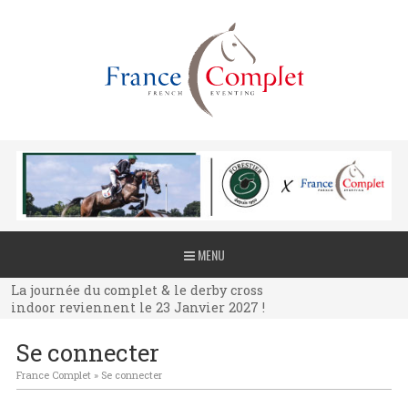
La journée du complet & le derby cross
MENU
indoor reviennent le 23 Janvier 2027 !
La journée du complet & le derby cross
indoor reviennent le 23 Janvier 2027 !
La journée du complet & le derby cross
Se connecter
indoor reviennent le 23 Janvier 2027 !
France Complet
»
Se connecter