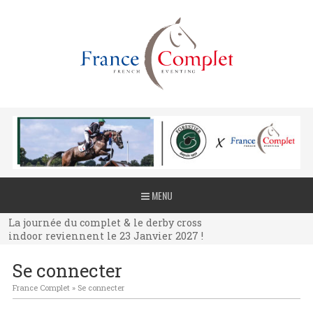
La journée du complet & le derby cross
MENU
indoor reviennent le 23 Janvier 2027 !
La journée du complet & le derby cross
indoor reviennent le 23 Janvier 2027 !
La journée du complet & le derby cross
Se connecter
indoor reviennent le 23 Janvier 2027 !
France Complet
»
Se connecter