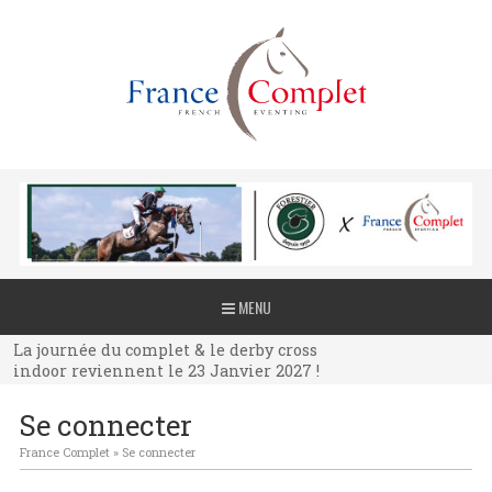
La journée du complet & le derby cross
MENU
indoor reviennent le 23 Janvier 2027 !
La journée du complet & le derby cross
indoor reviennent le 23 Janvier 2027 !
La journée du complet & le derby cross
Se connecter
indoor reviennent le 23 Janvier 2027 !
France Complet
»
Se connecter