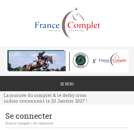
La journée du complet & le derby cross
MENU
indoor reviennent le 23 Janvier 2027 !
La journée du complet & le derby cross
indoor reviennent le 23 Janvier 2027 !
La journée du complet & le derby cross
Se connecter
indoor reviennent le 23 Janvier 2027 !
France Complet
»
Se connecter