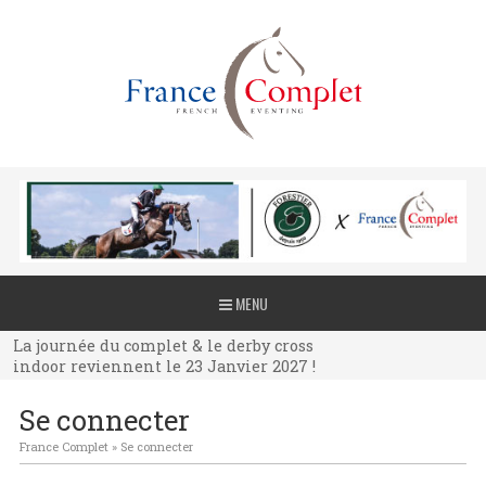
La journée du complet & le derby cross
MENU
indoor reviennent le 23 Janvier 2027 !
La journée du complet & le derby cross
indoor reviennent le 23 Janvier 2027 !
La journée du complet & le derby cross
Se connecter
indoor reviennent le 23 Janvier 2027 !
France Complet
»
Se connecter