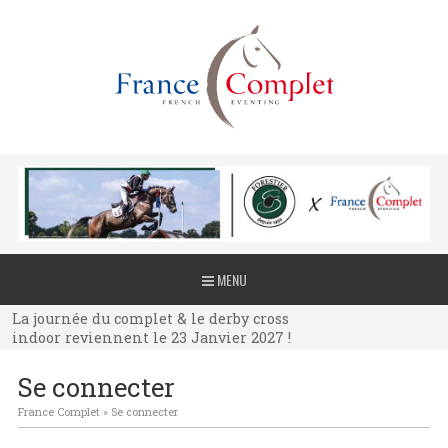
La journée du complet & le derby cross
MENU
indoor reviennent le 23 Janvier 2027 !
La journée du complet & le derby cross
indoor reviennent le 23 Janvier 2027 !
La journée du complet & le derby cross
Se connecter
indoor reviennent le 23 Janvier 2027 !
France Complet
»
Se connecter