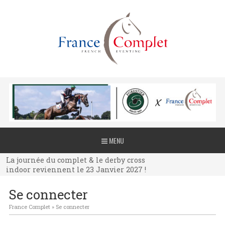
La journée du complet & le derby cross
MENU
indoor reviennent le 23 Janvier 2027 !
La journée du complet & le derby cross
indoor reviennent le 23 Janvier 2027 !
La journée du complet & le derby cross
Se connecter
indoor reviennent le 23 Janvier 2027 !
France Complet
»
Se connecter