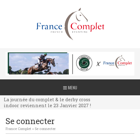
La journée du complet & le derby cross
MENU
indoor reviennent le 23 Janvier 2027 !
La journée du complet & le derby cross
indoor reviennent le 23 Janvier 2027 !
La journée du complet & le derby cross
Se connecter
indoor reviennent le 23 Janvier 2027 !
France Complet
»
Se connecter