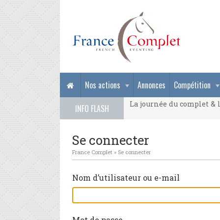
La journée du complet & l
Nos actions
Annonces
Compétition
La journée du complet & l
INFO FLASH
La journée du complet & l
Se connecter
France Complet
»
Se connecter
Nom d’utilisateur ou e-mail
Mot de passe