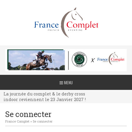
La journée du complet & le derby cross
MENU
indoor reviennent le 23 Janvier 2027 !
La journée du complet & le derby cross
indoor reviennent le 23 Janvier 2027 !
La journée du complet & le derby cross
Se connecter
indoor reviennent le 23 Janvier 2027 !
France Complet
»
Se connecter