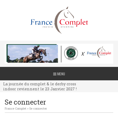
La journée du complet & le derby cross
MENU
indoor reviennent le 23 Janvier 2027 !
La journée du complet & le derby cross
indoor reviennent le 23 Janvier 2027 !
La journée du complet & le derby cross
Se connecter
indoor reviennent le 23 Janvier 2027 !
France Complet
»
Se connecter