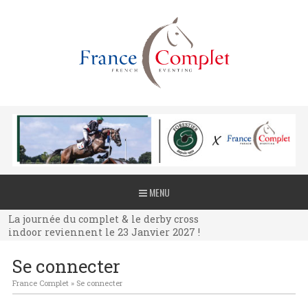
La journée du complet & le derby cross
MENU
indoor reviennent le 23 Janvier 2027 !
La journée du complet & le derby cross
indoor reviennent le 23 Janvier 2027 !
La journée du complet & le derby cross
Se connecter
indoor reviennent le 23 Janvier 2027 !
France Complet
»
Se connecter