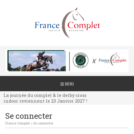
La journée du complet & le derby cross
MENU
indoor reviennent le 23 Janvier 2027 !
La journée du complet & le derby cross
indoor reviennent le 23 Janvier 2027 !
La journée du complet & le derby cross
Se connecter
indoor reviennent le 23 Janvier 2027 !
France Complet
»
Se connecter