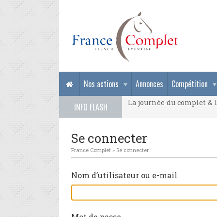
La journée du complet & l
Nos actions
Annonces
Compétition
La journée du complet & l
INFO FLASH
La journée du complet & l
Se connecter
France Complet
»
Se connecter
Nom d’utilisateur ou e-mail
Mot de passe