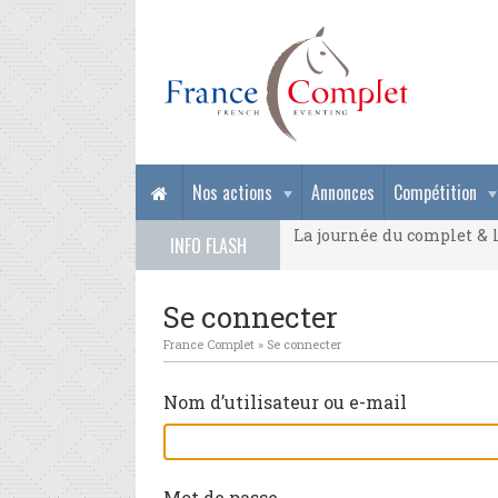
La journée du complet & l
Nos actions
Annonces
Compétition
La journée du complet & l
INFO FLASH
La journée du complet & l
Se connecter
France Complet
»
Se connecter
Nom d’utilisateur ou e-mail
Mot de passe