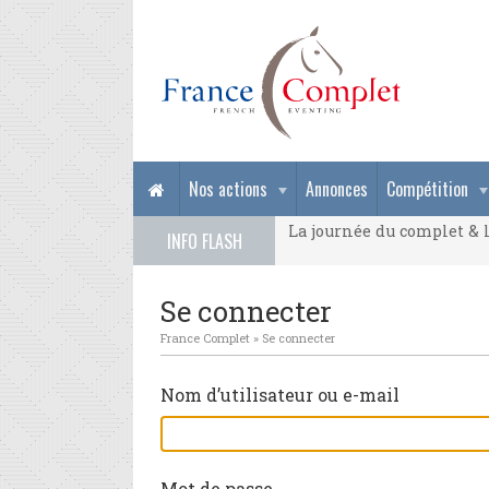
La journée du complet & l
Nos actions
Annonces
Compétition
La journée du complet & l
INFO FLASH
La journée du complet & l
Se connecter
France Complet
»
Se connecter
Nom d’utilisateur ou e-mail
Mot de passe