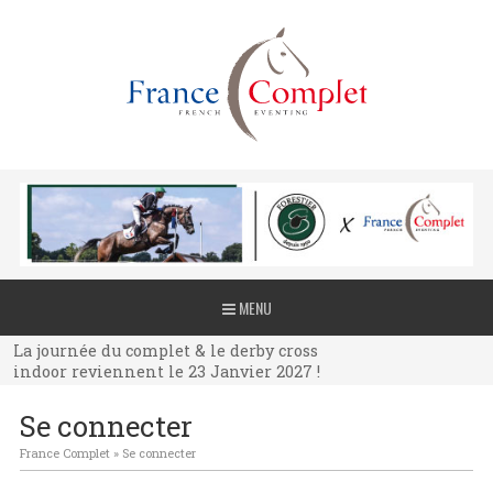
La journée du complet & le derby cross
MENU
indoor reviennent le 23 Janvier 2027 !
La journée du complet & le derby cross
indoor reviennent le 23 Janvier 2027 !
La journée du complet & le derby cross
Se connecter
indoor reviennent le 23 Janvier 2027 !
France Complet
»
Se connecter