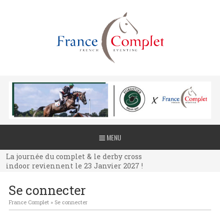
La journée du complet & le derby cross
MENU
indoor reviennent le 23 Janvier 2027 !
La journée du complet & le derby cross
indoor reviennent le 23 Janvier 2027 !
La journée du complet & le derby cross
Se connecter
indoor reviennent le 23 Janvier 2027 !
France Complet
»
Se connecter