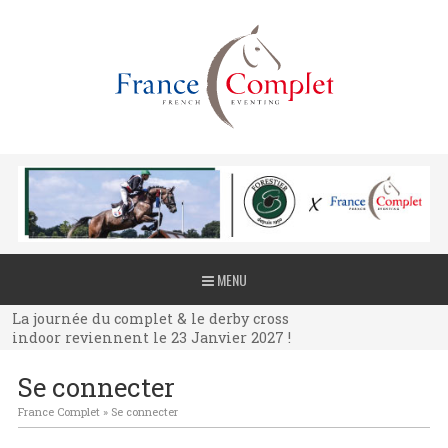
La journée du complet & le derby cross
MENU
indoor reviennent le 23 Janvier 2027 !
La journée du complet & le derby cross
indoor reviennent le 23 Janvier 2027 !
La journée du complet & le derby cross
Se connecter
indoor reviennent le 23 Janvier 2027 !
France Complet
»
Se connecter