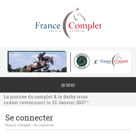
La journée du complet & le derby cross
MENU
indoor reviennent le 23 Janvier 2027 !
La journée du complet & le derby cross
indoor reviennent le 23 Janvier 2027 !
La journée du complet & le derby cross
Se connecter
indoor reviennent le 23 Janvier 2027 !
France Complet
»
Se connecter