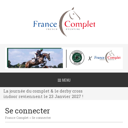
La journée du complet & le derby cross
MENU
indoor reviennent le 23 Janvier 2027 !
La journée du complet & le derby cross
indoor reviennent le 23 Janvier 2027 !
La journée du complet & le derby cross
Se connecter
indoor reviennent le 23 Janvier 2027 !
France Complet
»
Se connecter