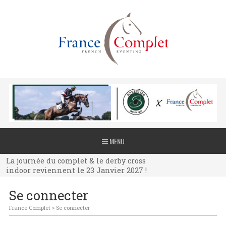
La journée du complet & le derby cross
MENU
indoor reviennent le 23 Janvier 2027 !
La journée du complet & le derby cross
indoor reviennent le 23 Janvier 2027 !
La journée du complet & le derby cross
Se connecter
indoor reviennent le 23 Janvier 2027 !
France Complet
»
Se connecter