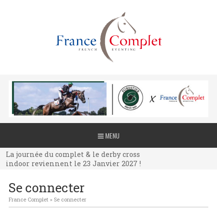
La journée du complet & le derby cross
MENU
indoor reviennent le 23 Janvier 2027 !
La journée du complet & le derby cross
indoor reviennent le 23 Janvier 2027 !
La journée du complet & le derby cross
Se connecter
indoor reviennent le 23 Janvier 2027 !
France Complet
»
Se connecter