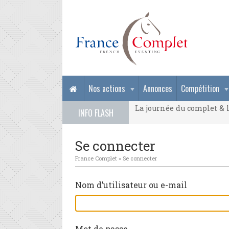
La journée du complet & l
Nos actions
Annonces
Compétition
La journée du complet & l
INFO FLASH
La journée du complet & l
Se connecter
France Complet
»
Se connecter
Nom d’utilisateur ou e-mail
Mot de passe