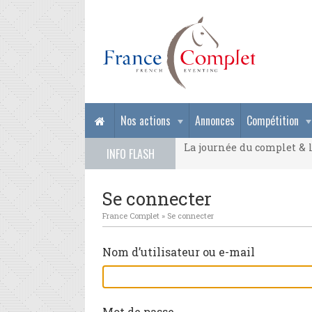
La journée du complet & l
Nos actions
Annonces
Compétition
La journée du complet & l
INFO FLASH
La journée du complet & l
Se connecter
France Complet
»
Se connecter
Nom d’utilisateur ou e-mail
Mot de passe