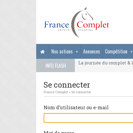
La journée du complet & l
Nos actions
Annonces
Compétition
La journée du complet & l
INFO FLASH
La journée du complet & l
Se connecter
France Complet
»
Se connecter
Nom d’utilisateur ou e-mail
Mot de passe