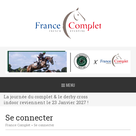
La journée du complet & le derby cross
MENU
indoor reviennent le 23 Janvier 2027 !
La journée du complet & le derby cross
indoor reviennent le 23 Janvier 2027 !
La journée du complet & le derby cross
Se connecter
indoor reviennent le 23 Janvier 2027 !
France Complet
»
Se connecter