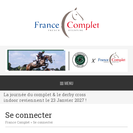
La journée du complet & le derby cross
MENU
indoor reviennent le 23 Janvier 2027 !
La journée du complet & le derby cross
indoor reviennent le 23 Janvier 2027 !
La journée du complet & le derby cross
Se connecter
indoor reviennent le 23 Janvier 2027 !
France Complet
»
Se connecter