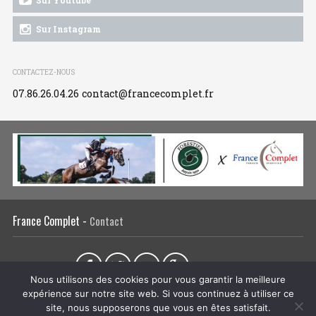
Sur Instagram
CONTACTEZ-NOUS
07.86.26.04.26
contact@francecomplet.fr
France Complet -
Contact
Partager sur :
Nous utilisons des cookies pour vous garantir la meilleure
expérience sur notre site web. Si vous continuez à utiliser ce
L’association
Actualités
Tous les évènements
Liens utiles
site, nous supposerons que vous en êtes satisfait.
Régie publicitaire
Plan du site
Mentions légales