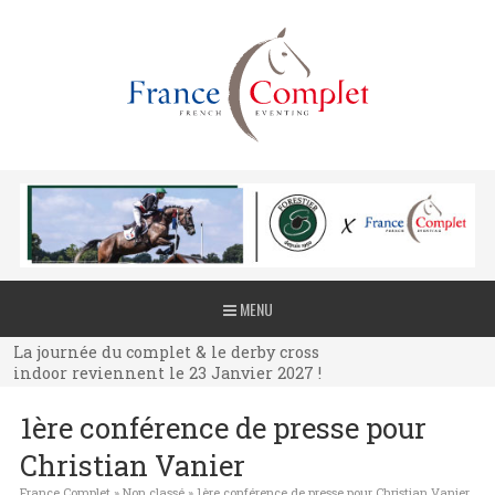
La journée du complet & le derby cross
MENU
indoor reviennent le 23 Janvier 2027 !
La journée du complet & le derby cross
indoor reviennent le 23 Janvier 2027 !
La journée du complet & le derby cross
1ère conférence de presse pour
indoor reviennent le 23 Janvier 2027 !
Christian Vanier
France Complet
»
Non classé
»
1ère conférence de presse pour Christian Vanier