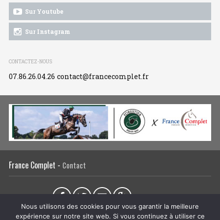
Sur Youtube
Sur Instagram
CONTACTEZ-NOUS
07.86.26.04.26
contact@francecomplet.fr
France Complet -
Contact
Partager sur :
Nous utilisons des cookies pour vous garantir la meilleure
expérience sur notre site web. Si vous continuez à utiliser ce
L’association
Actualités
Tous les évènements
Liens utiles