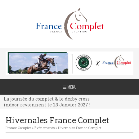
La journée du complet & le derby cross
MENU
indoor reviennent le 23 Janvier 2027 !
La journée du complet & le derby cross
indoor reviennent le 23 Janvier 2027 !
La journée du complet & le derby cross
Hivernales France Complet
indoor reviennent le 23 Janvier 2027 !
France Complet
»
Événements
»
Hivernales France Complet