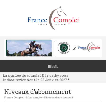
La journée du complet & le derby cross
MENU
indoor reviennent le 23 Janvier 2027 !
La journée du complet & le derby cross
indoor reviennent le 23 Janvier 2027 !
La journée du complet & le derby cross
Niveaux d’abonnement
indoor reviennent le 23 Janvier 2027 !
France Complet
»
Mon compte
»
Niveaux d’abonnement