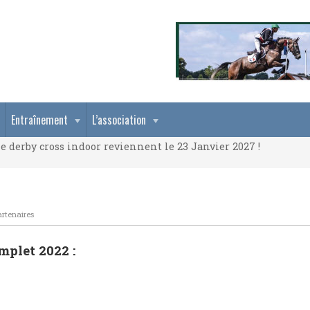
e derby cross indoor reviennent le 23 Janvier 2027 !
Entraînement
L’association
e derby cross indoor reviennent le 23 Janvier 2027 !
e derby cross indoor reviennent le 23 Janvier 2027 !
artenaires
mplet 2022 :