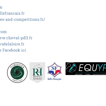
om
lefrancais.fr
s-and-competitions.fr/
com
ww.cheval-pdll.fr
delaloire.fr
e Facebook ici