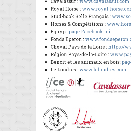
Cavalassur :
www.cavalassur.com
Royal Horse :
www.royal-horse.c
Stud-book Selle Français :
www.sel
Horses & Compétitions :
www.horse
Equyp :
page Facebook ici
Fonds Eperon :
www.fondseperon.
Cheval Pays de la Loire :
https://w
Région Pays-de-la-Loire :
www.pays
Benoit et les animaux en bois:
pag
Le Londres :
www.lelondres.com