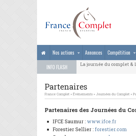
La journée du complet & l
Nos actions
Annonces
Compétition
La journée du complet & l
INFO FLASH
La journée du complet & l
Partenaires
France Complet
»
Événements
»
Journées du Complet
»
P
Partenaires des Journées du Co
IFCE Saumur :
www.ifce.fr
Forestier Sellier :
forestier.com