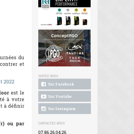
ournées du
contrer et
SUIVEZ-NOUS
t 2022
Sur Facebook
door
est le
Sur Youtube
té à votre
t à définir
Sur Instagram
r) ou par
CONTACTEZ-NOUS
07.86.26.04.26