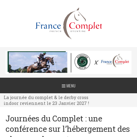
La journée du complet & le derby cross
MENU
indoor reviennent le 23 Janvier 2027 !
La journée du complet & le derby cross
indoor reviennent le 23 Janvier 2027 !
La journée du complet & le derby cross
Journées du Complet : une
indoor reviennent le 23 Janvier 2027 !
conférence sur l’hébergement des