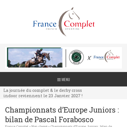
La journée du complet & le derby cross
MENU
indoor reviennent le 23 Janvier 2027 !
La journée du complet & le derby cross
indoor reviennent le 23 Janvier 2027 !
La journée du complet & le derby cross
Championnats d’Europe Juniors :
indoor reviennent le 23 Janvier 2027 !
bilan de Pascal Forabosco
France Complet
»
Non classé
»
Championnats d’Europe Juniors : bilan de