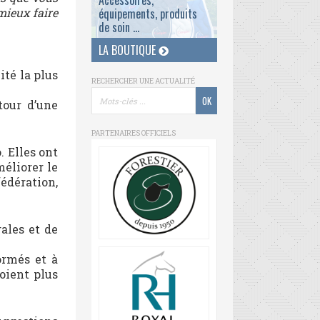
Accessoires,
mieux faire
équipements, produits
de soin ...
LA BOUTIQUE
ité la plus
RECHERCHER UNE ACTUALITÉ
tour d’une
PARTENAIRES OFFICIELS
. Elles ont
éliorer le
édération,
ales et de
ormés et à
oient plus