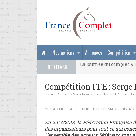
La journée du complet & l
Nos actions
Annonces
Compétition
La journée du complet & l
INFO FLASH
La journée du complet & l
Compétition FFE : Serge
France Complet
»
Non classé
»
Compétition FFE : Serge Le
CET ARTICLE A ÉTÉ PUBLIÉ LE : 13 MARS 2019 À 7
En 2017/2018, la Fédération Française 
des organisateurs pour tout ce qui conc
L’ensemble des acteurs fédéraux sont à