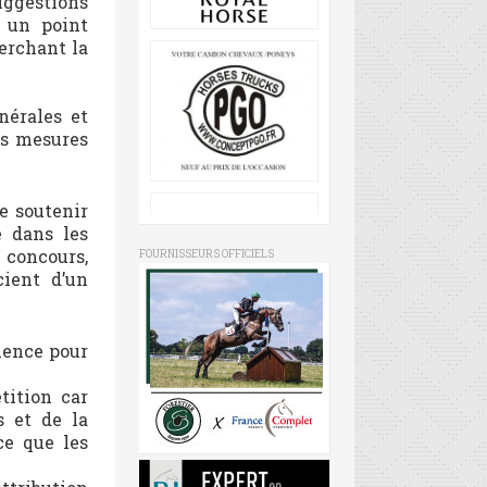
uggestions
r un point
herchant la
nérales et
es mesures
e soutenir
é dans les
 concours,
FOURNISSEURS OFFICIELS
cient d’un
lence pour
tition car
s et de la
ce que les