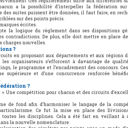
terviennent très régulièrement suite aux différentes s
acun a la possibilité d’interpeller la fédération su
 des suites puissent être données, il faut faire, en rec
ciblées sur des points précis.
marques écrites.
pte la logique du règlement dans ses dispositions gé
tes contradictions. De plus, elle doit mettre en place d
s charges nouvelles.
ions ?
rcuits en proposant aux départements et aux régions d
 les organisateurs s’efforcent à davantage de qualit
arkings, le programme et l’encadrement des concours. Ces
e supérieure et d’une concurrence renforcée bénéfi
.
fédération ?
se » Une compétition pour chacun et des circuits d’excel
rme de fond afin d’harmoniser le langage de la compé
particularisme. Ce fut la mise en place des Division
outes les disciplines. Cela a été fait en veillant à 
 dans la nouvelle nomenclature.