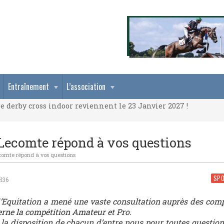
e derby cross indoor reviennent le 23 Janvier 2027 !
Entraînement
L’association
e derby cross indoor reviennent le 23 Janvier 2027 !
e derby cross indoor reviennent le 23 Janvier 2027 !
 Lecomte répond à vos questions
comte répond à vos questions
SP
H36
d’Equitation a mené une vaste consultation auprès des comp
erne la compétition Amateur et Pro.
 la disposition de chacun d’entre nous pour toutes questio