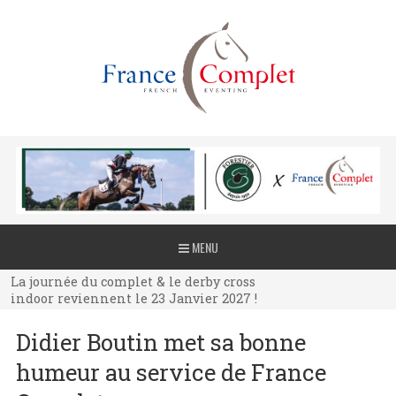
La journée du complet & le derby cross
MENU
indoor reviennent le 23 Janvier 2027 !
La journée du complet & le derby cross
indoor reviennent le 23 Janvier 2027 !
La journée du complet & le derby cross
Didier Boutin met sa bonne
indoor reviennent le 23 Janvier 2027 !
humeur au service de France