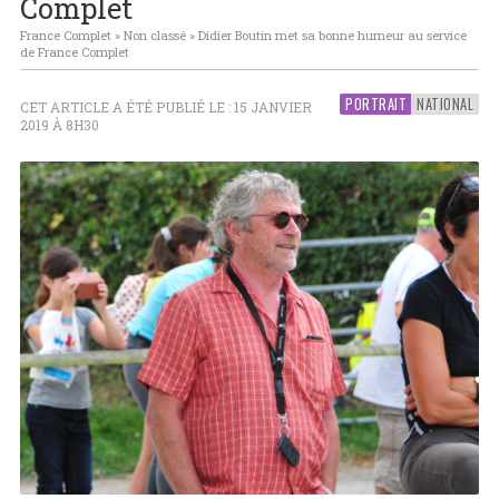
Complet
France Complet
»
Non classé
»
Didier Boutin met sa bonne humeur au service
de France Complet
PORTRAIT
NATIONAL
CET ARTICLE A ÉTÉ PUBLIÉ LE : 15 JANVIER
2019 À 8H30