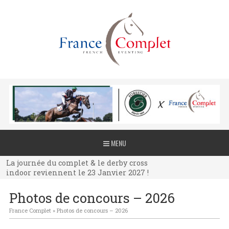
La journée du complet & le derby cross
MENU
indoor reviennent le 23 Janvier 2027 !
La journée du complet & le derby cross
indoor reviennent le 23 Janvier 2027 !
La journée du complet & le derby cross
Photos de concours – 2026
indoor reviennent le 23 Janvier 2027 !
France Complet
»
Photos de concours – 2026