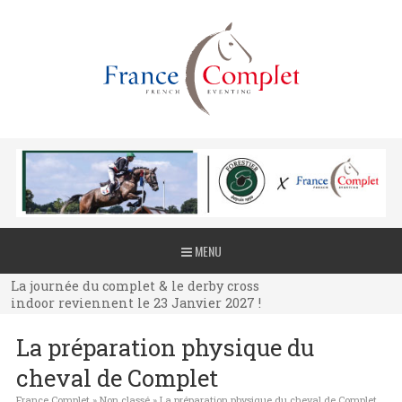
La journée du complet & le derby cross
MENU
indoor reviennent le 23 Janvier 2027 !
La journée du complet & le derby cross
indoor reviennent le 23 Janvier 2027 !
La journée du complet & le derby cross
La préparation physique du
indoor reviennent le 23 Janvier 2027 !
cheval de Complet
France Complet
»
Non classé
»
La préparation physique du cheval de Complet