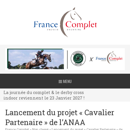
La journée du complet & le derby cross
MENU
indoor reviennent le 23 Janvier 2027 !
La journée du complet & le derby cross
indoor reviennent le 23 Janvier 2027 !
La journée du complet & le derby cross
Lancement du projet « Cavalier
indoor reviennent le 23 Janvier 2027 !
Partenaire » de l’ANAA
France Complet
»
Non classé
»
Lancement du projet « Cavalier Partenaire » de