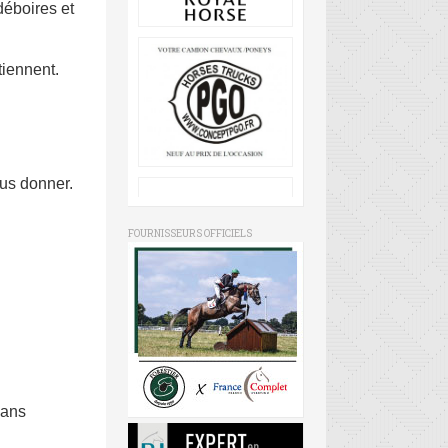
déboires et
tiennent.
ous donner.
FOURNISSEURS OFFICIELS
sans