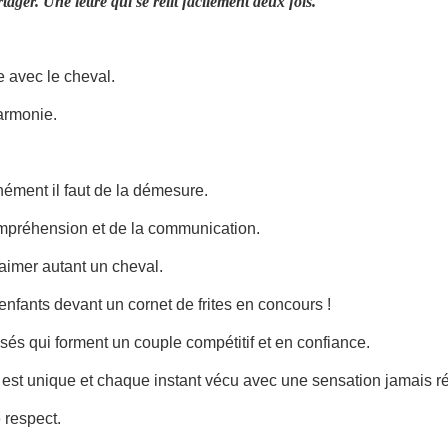
ager. Une lettre qui se relit facilement deux fois.
e avec le cheval.
armonie.
nément il faut de la démesure.
ompréhension et de la communication.
d’aimer autant un cheval.
 enfants devant un cornet de frites en concours !
tissés qui forment un couple compétitif et en confiance.
 est unique et chaque instant vécu avec une sensation jamais r
e respect.