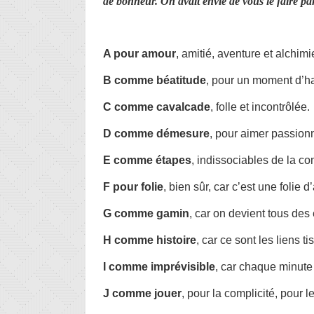
de bonheur. On avait envie de vous le faire part
A pour amour
, amitié, aventure et alchimi
B comme béatitude
, pour un moment d’h
C comme cavalcade
, folle et incontrôlée.
D comme démesure
, pour aimer passion
E comme étapes
, indissociables de la c
F pour folie
, bien sûr, car c’est une folie 
G comme gamin
, car on devient tous des
H comme histoire
, car ce sont les liens 
I comme imprévisible
, car chaque minute
J comme jouer
, pour la complicité, pour l