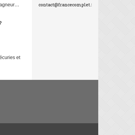
contact@francecomplet.fr
n gagneur…
?
curies et