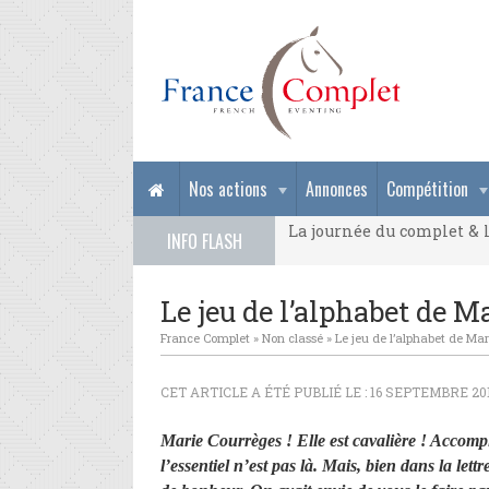
La journée du complet & l
Nos actions
Annonces
Compétition
La journée du complet & l
INFO FLASH
La journée du complet & l
Le jeu de l’alphabet de M
France Complet
»
Non classé
»
Le jeu de l’alphabet de Ma
CET ARTICLE A ÉTÉ PUBLIÉ LE : 16 SEPTEMBRE 201
Marie Courrèges ! Elle est cavalière ! Accomp
l’essentiel n’est pas là.
Mais, bien dans la lett