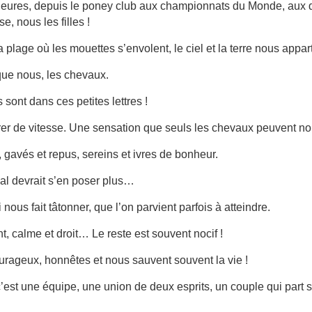
’heures, depuis le poney club aux championnats du Monde, aux 
e, nous les filles !
a plage où les mouettes s’envolent, le ciel et la terre nous appar
 que nous, les chevaux.
 sont dans ces petites lettres !
ivrer de vitesse. Une sensation que seuls les chevaux peuvent n
, gavés et repus, sereins et ivres de bonheur.
al devrait s’en poser plus…
 nous fait tâtonner, que l’on parvient parfois à atteindre.
ant, calme et droit… Le reste est souvent nocif
!
ourageux, honnêtes et nous sauvent souvent la vie !
c’est une équipe, une union de deux esprits, un couple qui part 