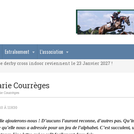
e derby cross indoor reviennent le 23 Janvier 2027 !
Entraînement
L’association
e derby cross indoor reviennent le 23 Janvier 2027 !
e derby cross indoor reviennent le 23 Janvier 2027 !
arie Courrèges
rie Courrèges
0 À 11H30
lie ajouterons-nous ! D’aucuns l’auront reconne, d’autres pas. Qu’i
re qu’elle nous a adressée pour un jeu de l’alphabet.
C’est succulent,