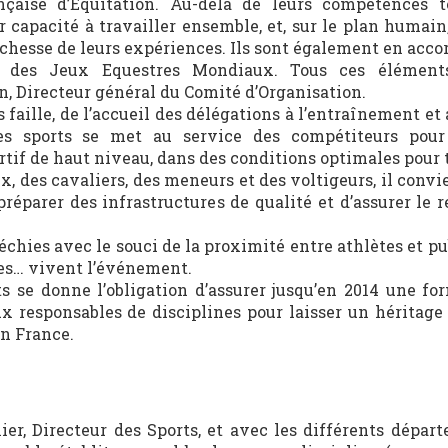
nçaise d’Equitation. Au-delà de leurs compétences 
r capacité à travailler ensemble, et, sur le plan humain
ichesse de leurs expériences. Ils sont également en acco
14 des Jeux Equestres Mondiaux. Tous ces élément
, Directeur général du Comité d’Organisation.
s faille, de l’accueil des délégations à l’entraînement et
es sports se met au service des compétiteurs pour 
ortif de haut niveau, dans des conditions optimales pour 
x, des cavaliers, des meneurs et des voltigeurs, il convi
préparer des infrastructures de qualité et d’assurer le 
échies avec le souci de la proximité entre athlètes et pu
tes… vivent l’événement.
ts se donne l’obligation d’assurer jusqu’en 2014 une fo
ux responsables de disciplines pour laisser un héritag
en France.
lier, Directeur des Sports, et avec les différents dépar