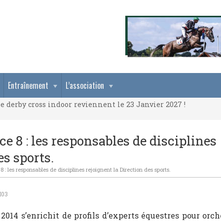
e derby cross indoor reviennent le 23 Janvier 2027 !
Entraînement
L’association
e derby cross indoor reviennent le 23 Janvier 2027 !
e derby cross indoor reviennent le 23 Janvier 2027 !
ce 8 : les responsables de disciplines
es sports.
 8 : les responsables de disciplines rejoignent la Direction des sports.
H03
014 s’enrichit de profils d’experts équestres pour orch