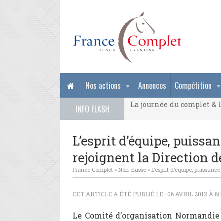
La journée du complet & l
Nos actions
Annonces
Compétition
La journée du complet & l
INFO FLASH
La journée du complet & l
L’esprit d’équipe, puissan
rejoignent la Direction d
France Complet
»
Non classé
»
L’esprit d’équipe, puissance
CET ARTICLE A ÉTÉ PUBLIÉ LE : 06 AVRIL 2012 À 6
Le Comité d’organisation Normandie 2