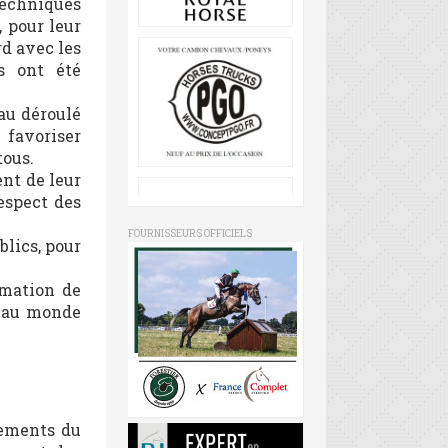
techniques
, pour leur
rd avec les
s ont été
 au déroulé
favoriser
tous.
ent de leur
respect des
FOURNISSEURS OFFICIELS
blics, pour
rmation de
e au monde
tements du