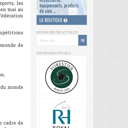
Accessoires,
ports, les
équipements, produits
a en mai au
de soin ...
Fédération
LA BOUTIQUE
mpétitions
RECHERCHER UNE ACTUALITÉ
u monde de
PARTENAIRES OFFICIELS
e,
s du monde
le cadre de