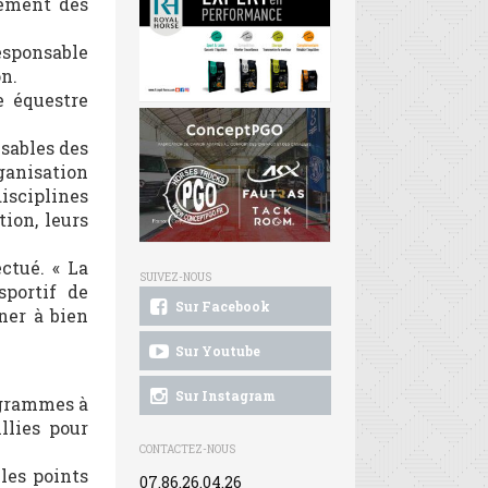
sement des
esponsable
on.
e équestre
nsables des
ganisation
disciplines
ion, leurs
ctué. « La
SUIVEZ-NOUS
sportif de
Sur Facebook
ner à bien
Sur Youtube
Sur Instagram
ogrammes à
llies pour
CONTACTEZ-NOUS
les points
07.86.26.04.26