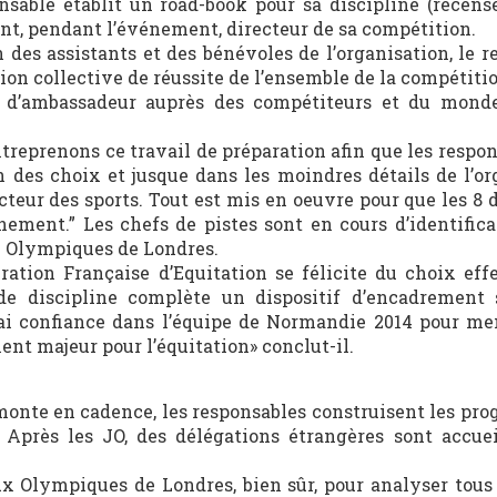
nsable établit un road-book pour sa discipline (recen
ent, pendant l’événement, directeur de sa compétition.
 des assistants et des bénévoles de l’organisation, le r
ion collective de réussite de l’ensemble de la compétiti
e d’ambassadeur auprès des compétiteurs et du mond
ntreprenons ce travail de préparation afin que les respo
 des choix et jusque dans les moindres détails de l’or
ecteur des sports. Tout est mis en oeuvre pour que les 8 
ment.” Les chefs de pistes sont en cours d’identificat
 Olympiques de Londres.
ation Française d’Equitation se félicite du choix effe
e discipline complète un dispositif d’encadrement 
 J’ai confiance dans l’équipe de Normandie 2014 pour me
ent majeur pour l’équitation» conclut-il.
 monte en cadence, les responsables construisent les pr
 Après les JO, des délégations étrangères sont accuei
ux Olympiques de Londres, bien sûr, pour analyser tous 