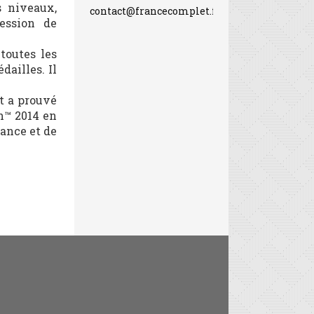
s niveaux,
contact@francecomplet.fr
ession de
toutes les
ailles. Il
t a prouvé
h™ 2014 en
rance et de