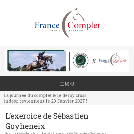
La journée du complet & le derby cross
MENU
indoor reviennent le 23 Janvier 2027 !
La journée du complet & le derby cross
indoor reviennent le 23 Janvier 2027 !
La journée du complet & le derby cross
L’exercice de Sébastien
indoor reviennent le 23 Janvier 2027 !
Goyheneix
France Complet
»
Non classé
»
L’exercice de Sébastien Goyheneix