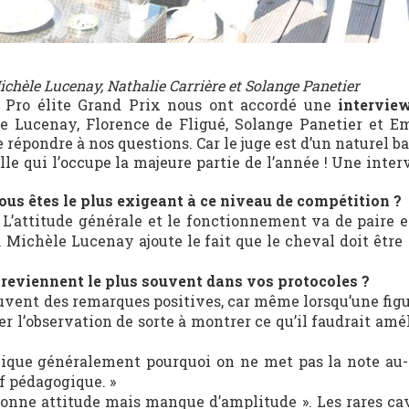
ichèle Lucenay, Nathalie Carrière et Solange Panetier
et Pro élite Grand Prix nous ont accordé une
intervie
èle Lucenay, Florence de Fligué, Solange Panetier et 
répondre à nos questions. Car le juge est d’un naturel b
lle qui l’occupe la majeure partie de l’année ! Une inte
vous êtes le plus exigeant à ce niveau de compétition ?
 L’attitude générale et le fonctionnement va de paire et
. Michèle Lucenay ajoute le fait que le cheval doit être
 reviennent le plus souvent dans vos protocoles ?
souvent des remarques positives, car même lorsqu’une fig
r l’observation de sorte à montrer ce qu’il faudrait amé
plique généralement pourquoi on ne met pas la note au-
f pédagogique. »
»bonne attitude mais manque d’amplitude ». Les rares cav