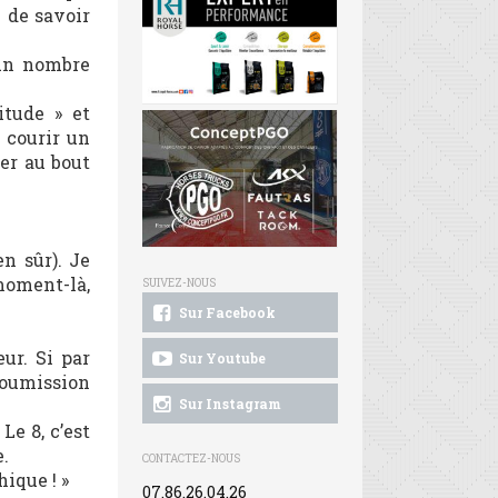
 de savoir
 un nombre
tude » et
 courir un
ver au bout
n sûr). Je
moment-là,
SUIVEZ-NOUS
Sur Facebook
ur. Si par
Sur Youtube
soumission
Sur Instagram
Le 8, c’est
e.
CONTACTEZ-NOUS
hique ! »
07.86.26.04.26