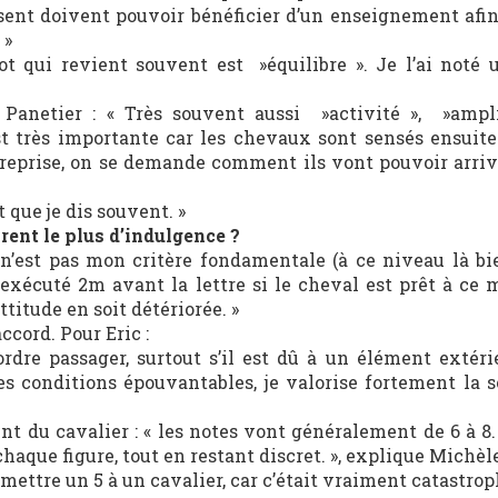
lisent doivent pouvoir bénéficier d’un enseignement afin
 »
t qui revient souvent est »équilibre ». Je l’ai noté
anetier : « Très souvent aussi »activité », »ampli
est très importante car les chevaux sont sensés ensuite
ur reprise, on se demande comment ils vont pouvoir arri
t que je dis souvent. »
rent le plus d’indulgence ?
s n’est pas mon critère fondamentale (à ce niveau là bie
exécuté 2m avant la lettre si le cheval est prêt à ce 
ttitude en soit détériorée. »
ccord. Pour Eric :
rdre passager, surtout s’il est dû à un élément extérie
es conditions épouvantables, je valorise fortement la 
t du cavalier : « les notes vont généralement de 6 à 8. 
aque figure, tout en restant discret. », explique Michèl
e mettre un 5 à un cavalier, car c’était vraiment catastrop