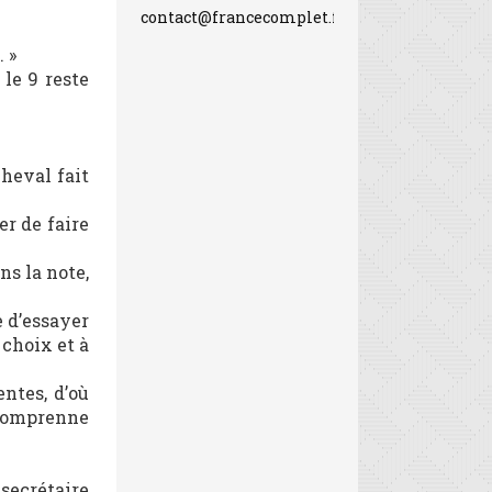
contact@francecomplet.fr
 »
 le 9 reste
cheval fait
er de faire
ns la note,
e d’essayer
 choix et à
entes, d’où
l comprenne
 secrétaire