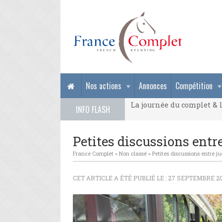
La journée du complet & l
Nos actions
Annonces
Compétition
La journée du complet & l
INFO FLASH
La journée du complet & l
Petites discussions entr
France Complet
»
Non classé
»
Petites discussions entre 
CET ARTICLE A ÉTÉ PUBLIÉ LE : 27 SEPTEMBRE 20