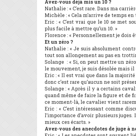
Avez-vous déjà mis un 10 ?
Nathalie : « C’est rare. Dans ma carrièr
Michèle : « Cela m’arrive de temps en 
Eric : « C’est vrai que le 10 se met s
plus facile à mettre qu’un 10. »
Florence : « Personnellement je dois êt
Et un zéro ?
Nathalie : « Je suis absolument contre
tout son allongement au pas en trotti
Solange : « Si, on peut mettre un zéro
le mouvement, je suis désolée mais il a
Eric : « Il est vrai que dans la majori
donc c’est rare qu’aucun ne soit présen
Solange : « Après il y a certains cav
quand même de faire la figure et de fin
ce moment-là, le cavalier vient rareme
Eric : « C’est intéressant comme disc
l’importance d’avoir plusieurs juges. 
mieux ces écarts. »
Avez-vous des anecdotes de juge à n
Eric : « Les anecdotes sont souvent li