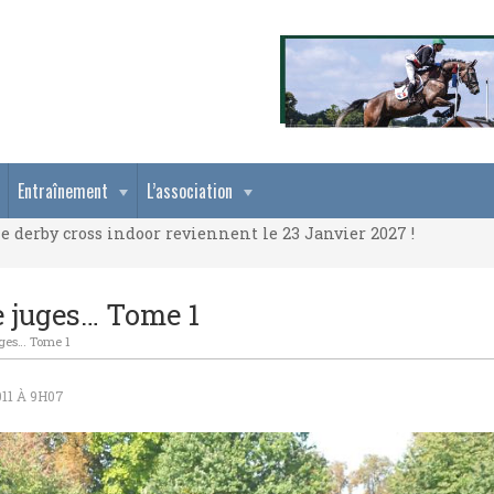
e derby cross indoor reviennent le 23 Janvier 2027 !
Entraînement
L’association
e derby cross indoor reviennent le 23 Janvier 2027 !
e derby cross indoor reviennent le 23 Janvier 2027 !
e juges… Tome 1
juges… Tome 1
11 À 9H07