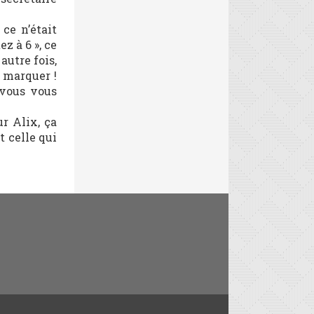
 ce n’était
z à 6 », ce
autre fois,
e marquer !
 vous vous
ur Alix, ça
t celle qui