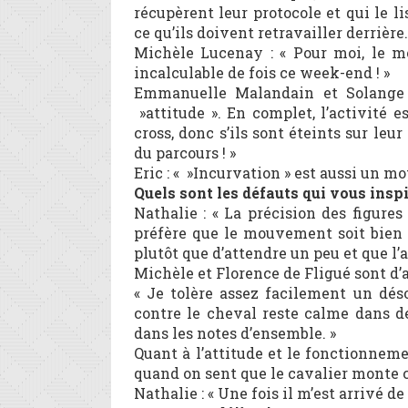
récupèrent leur protocole et qui le 
ce qu’ils doivent retravailler derrière.
Michèle Lucenay : « Pour moi, le mo
incalculable de fois ce week-end ! »
Emmanuelle Malandain et Solange P
»attitude ». En complet, l’activité 
cross, donc s’ils sont éteints sur le
du parcours ! »
Eric : « »Incurvation » est aussi un mo
Quels sont les défauts qui vous inspi
Nathalie : « La précision des figure
préfère que le mouvement soit bien 
plutôt que d’attendre un peu et que l’a
Michèle et Florence de Fligué sont d’a
« Je tolère assez facilement un déso
contre le cheval reste calme dans d
dans les notes d’ensemble. »
Quant à l’attitude et le fonctionnemen
quand on sent que le cavalier monte ch
Nathalie : « Une fois il m’est arrivé d