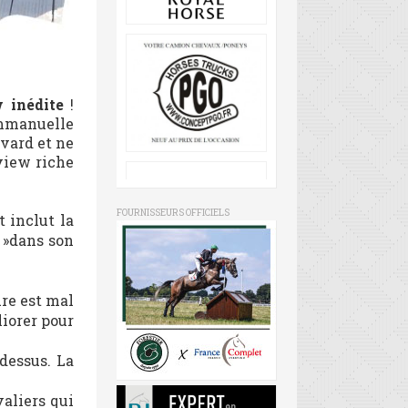
w inédite
!
Emmanuelle
avard et ne
rview riche
FOURNISSEURS OFFICIELS
 inclut la
 »dans son
ure est mal
liorer pour
dessus. La
aliers qui