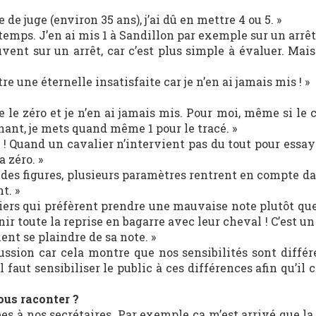
e de juge (environ 35 ans), j’ai dû en mettre 4 ou 5. »
temps. J’en ai mis 1 à Sandillon par exemple sur un arrêt.
ouvent sur un arrêt, car c’est plus simple à évaluer. Mais
re une éternelle insatisfaite car je n’en ai jamais mis ! »
 le zéro et je n’en ai jamais mis. Pour moi, même si le 
nant, je mets quand même 1 pour le tracé. »
 ! Quand un cavalier n’intervient pas du tout pour essay
 zéro. »
té des figures, plusieurs paramètres rentrent en compte da
t. »
aliers qui préfèrent prendre une mauvaise note plutôt qu
ir toute la reprise en bagarre avec leur cheval ! C’est un
nt se plaindre de sa note. »
ussion car cela montre que nos sensibilités sont différ
Il faut sensibiliser le public à ces différences afin qu’i
ous raconter ?
ées à nos secrétaires. Par exemple ça m’est arrivé que la