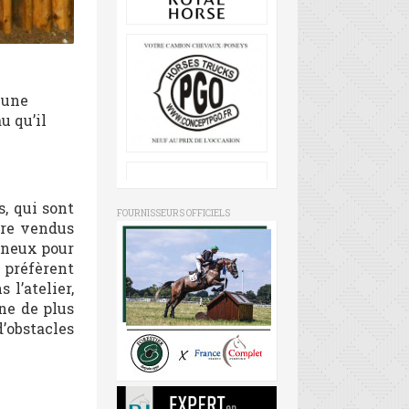
 une
u qu’il
s, qui sont
FOURNISSEURS OFFICIELS
tre vendus
mineux pour
 préfèrent
 l’atelier,
ine de plus
d’obstacles