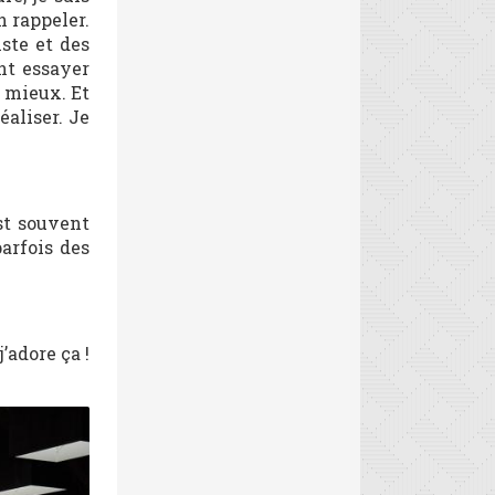
n rappeler.
ste et des
nt essayer
u mieux. Et
éaliser. Je
est souvent
parfois des
’adore ça !