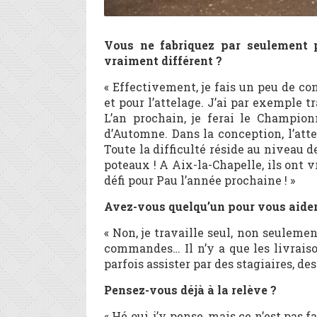
Vous ne fabriquez par seulement po
vraiment différent ?
« Effectivement, je fais un peu de co
et pour l’attelage. J’ai par exemple
L’an prochain, je ferai le Champi
d’Automne. Dans la conception, l’att
Toute la difficulté réside au niveau d
poteaux ! A Aix-la-Chapelle, ils ont v
défi pour Pau l’année prochaine ! »
Avez-vous quelqu’un pour vous aider
« Non, je travaille seul, non seulemen
commandes… Il n’y a que les livraisons
parfois assister par des stagiaires, de
Pensez-vous déjà à la relève ?
« Hé oui, j’y pense, mais ce n’est pas f