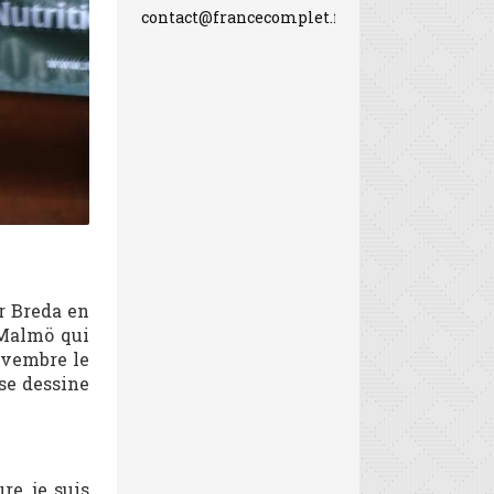
contact@francecomplet.fr
ur Breda en
 Malmö qui
novembre le
 se dessine
e, je suis