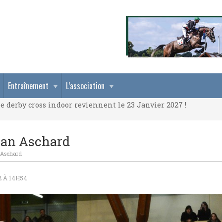
e derby cross indoor reviennent le 23 Janvier 2027 !
Entraînement
L’association
e derby cross indoor reviennent le 23 Janvier 2027 !
e derby cross indoor reviennent le 23 Janvier 2027 !
stian Aschard
an Aschard
2 À 14H54