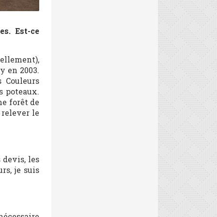
es. Est-ce
iellement),
y en 2003.
 Couleurs
s poteaux.
ne forêt de
 relever le
 devis, les
rs, je suis
 nécessaire