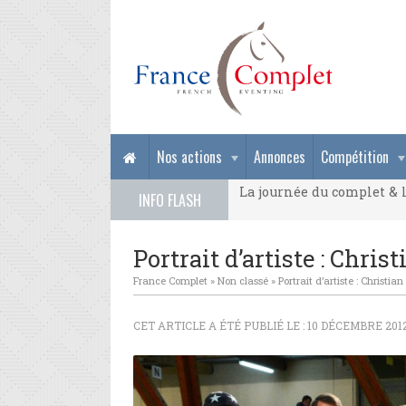
La journée du complet & l
Nos actions
Annonces
Compétition
La journée du complet & l
INFO FLASH
La journée du complet & l
Portrait d’artiste : Chri
France Complet
»
Non classé
»
Portrait d’artiste : Christi
CET ARTICLE A ÉTÉ PUBLIÉ LE : 10 DÉCEMBRE 201