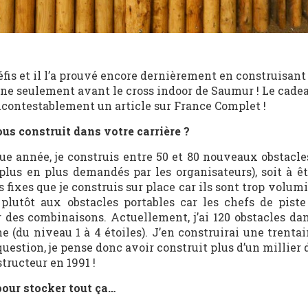
fis et il l’a prouvé encore dernièrement en construisant
e seulement avant le cross indoor de Saumur ! Le cadea
ncontestablement un article sur France Complet !
us construit dans votre carrière ?
que année, je construis entre 50 et 80 nouveaux obstacle
 plus en plus demandés par les organisateurs), soit à ê
es fixes que je construis sur place car ils sont trop volu
plutôt aux obstacles portables car les chefs de piste
 des combinaisons. Actuellement, j’ai 120 obstacles dans
e (du niveau 1 à 4 étoiles). J’en construirai une trenta
question, je pense donc avoir construit plus d’un millier 
tructeur en 1991 !
 pour stocker tout ça…