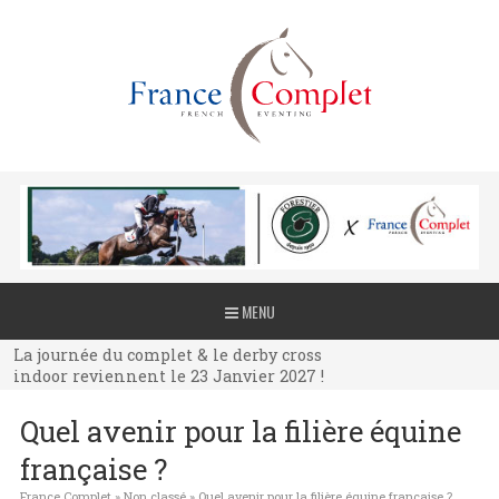
La journée du complet & le derby cross
MENU
indoor reviennent le 23 Janvier 2027 !
La journée du complet & le derby cross
indoor reviennent le 23 Janvier 2027 !
La journée du complet & le derby cross
Quel avenir pour la filière équine
indoor reviennent le 23 Janvier 2027 !
française ?
France Complet
»
Non classé
»
Quel avenir pour la filière équine française ?