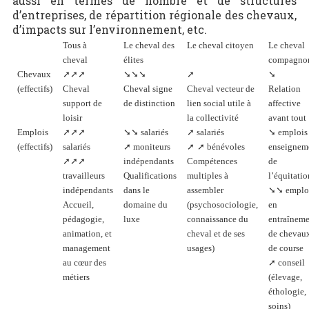
aussi en termes de nombre et de structures
d’entreprises, de répartition régionale des chevaux,
d’impacts sur l’environnement, etc.
Tous à
Le cheval des
Le cheval citoyen
Le cheval
cheval
élites
compagno
Chevaux
➚➚➚
➘➘➘
➚
➘
(effectifs)
Cheval
Cheval signe
Cheval vecteur de
Relation
support de
de distinction
lien social utile à
affective
loisir
la collectivité
avant tout
Emplois
➚➚➚
➘➘
salariés
➚
salariés
➘
emplois
(effectifs)
salariés
➚
moniteurs
➚
➚
bénévoles
enseignem
➚➚➚
indépendants
Compétences
de
travailleurs
Qualifications
multiples à
l’équitatio
indépendants
dans le
assembler
➘➘
emplo
Accueil,
domaine du
(psychosociologie,
en
pédagogie,
luxe
connaissance du
entraînem
animation, et
cheval et de ses
de chevau
management
usages)
de course
au cœur des
➚
conseil
métiers
(élevage,
éthologie,
soins)